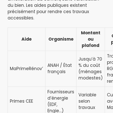
du bien. Les aides publiques existent
précisément pour rendre ces travaux
accessibles.
Montant
Aide
Organisme
ou
plafond
Tr
Jusqu’à 70
pr
ANAH / État
% du coût
MaPrimeRénov’
RG
français
(ménages
fr
modestes)
re
Fournisseurs
Variable
Cu
d’énergie
Primes CEE
selon
av
(EDF,
travaux
Ma
Engie…)