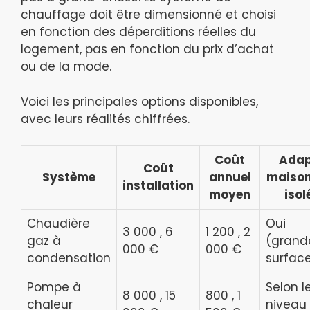
chauffage doit être dimensionné et choisi
en fonction des déperditions réelles du
logement, pas en fonction du prix d’achat
ou de la mode.
Voici les principales options disponibles,
avec leurs réalités chiffrées.
Coût
Adap
Coût
Système
annuel
maison
installation
moyen
isol
Chaudière
Oui
3 000 , 6
1 200 , 2
gaz à
(grand
000 €
000 €
condensation
surfac
Pompe à
Selon l
8 000 , 15
800 , 1
chaleur
niveau