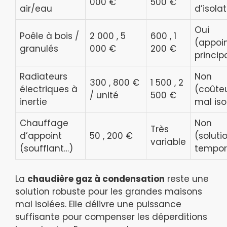
000 €
500 €
air/eau
d’isola
Oui
Poêle à bois /
2 000 , 5
600 , 1
(appoi
granulés
000 €
200 €
princip
Radiateurs
Non
300 , 800 €
1 500 , 2
électriques à
(coûteu
/ unité
500 €
inertie
mal iso
Chauffage
Non
Très
d’appoint
50 , 200 €
(soluti
variable
(soufflant…)
tempor
La
chaudière gaz à condensation
reste une
solution robuste pour les grandes maisons
mal isolées. Elle délivre une puissance
suffisante pour compenser les déperditions